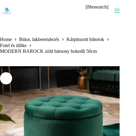
Skip
[fibosearch]
to
content
Home
Bútor, lakberendezés
Kárpitozott bútorok
Fotel és ülõke
MODERN BAROCK zöld bársony hokedli 50cm