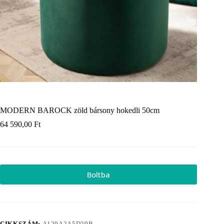
MODERN BAROCK zöld bársony hokedli 50cm
64 590,00
Ft
Boltba
CIKKSZÁM:
A129A2A5D29B