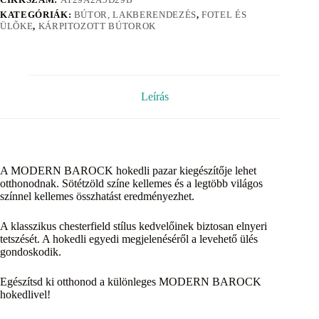
KATEGÓRIÁK:
BÚTOR, LAKBERENDEZÉS
,
FOTEL ÉS
ÜLÕKE
,
KÁRPITOZOTT BÚTOROK
Leírás
A MODERN BAROCK hokedli pazar kiegészítője lehet
otthonodnak. Sötétzöld színe kellemes és a legtöbb világos
színnel kellemes összhatást eredményezhet.
A klasszikus chesterfield stílus kedvelőinek biztosan elnyeri
tetszését. A hokedli egyedi megjelenéséről a levehető ülés
gondoskodik.
Egészítsd ki otthonod a különleges MODERN BAROCK
hokedlivel!