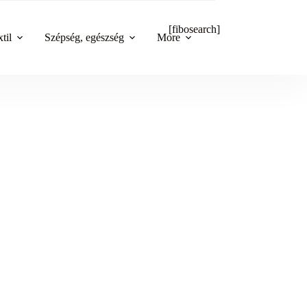
[fibosearch]
til
Szépség, egészség
More