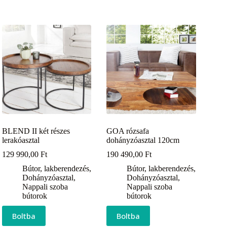
BLEND II két részes
GOA rózsafa
lerakóasztal
dohányzóasztal 120cm
129 990,00
Ft
190 490,00
Ft
Bútor, lakberendezés
,
Bútor, lakberendezés
,
Dohányzóasztal
,
Dohányzóasztal
,
Nappali szoba
Nappali szoba
bútorok
bútorok
Boltba
Boltba