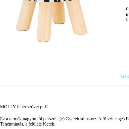
C
K
Ü
Leír
MOLLY fehér szövet puff
Ez a termék nagyon jól passzol a(z) Gyerek stílushoz. A fő színe a(z) F
Tehénmintás, a felülete Kerek.