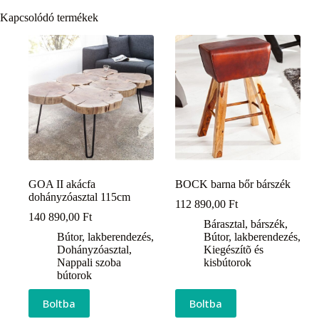
Kapcsolódó termékek
GOA II akácfa
BOCK barna bőr bárszék
dohányzóasztal 115cm
112 890,00
Ft
140 890,00
Ft
Bárasztal, bárszék
,
Bútor, lakberendezés
,
Bútor, lakberendezés
,
Dohányzóasztal
,
Kiegészítõ és
Nappali szoba
kisbútorok
bútorok
Boltba
Boltba