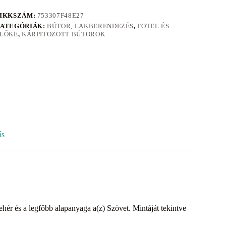
IKKSZÁM:
753307F48E27
ATEGÓRIÁK:
BÚTOR, LAKBERENDEZÉS
,
FOTEL ÉS
LÕKE
,
KÁRPITOZOTT BÚTOROK
ás
ehér és a legfőbb alapanyaga a(z) Szövet. Mintáját tekintve