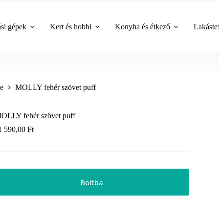
ási gépek
Kert és hobbi
Konyha és étkező
Lakástex
ke
MOLLY fehér szövet puff
OLLY fehér szövet puff
1 590,00
Ft
Boltba