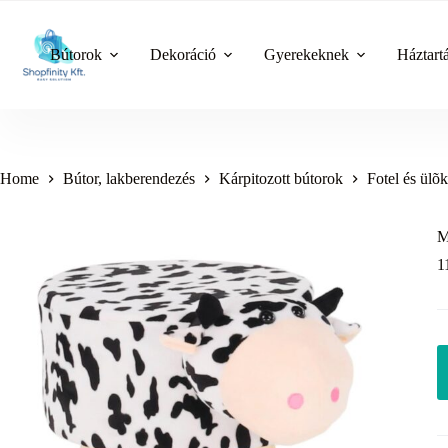
Skip
to
content
Bútorok
Dekoráció
Gyerekeknek
Háztart
Home
Bútor, lakberendezés
Kárpitozott bútorok
Fotel és ülõ
M
1