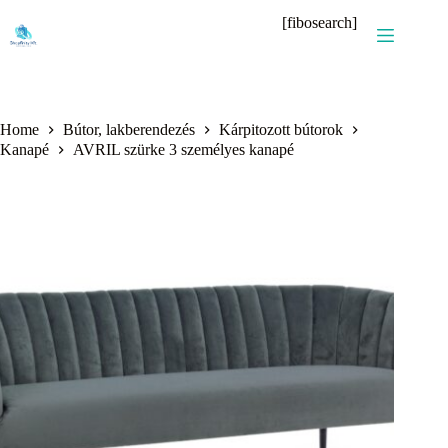
Skip
[fibosearch]
to
content
Home
Bútor, lakberendezés
Kárpitozott bútorok
Kanapé
AVRIL szürke 3 személyes kanapé