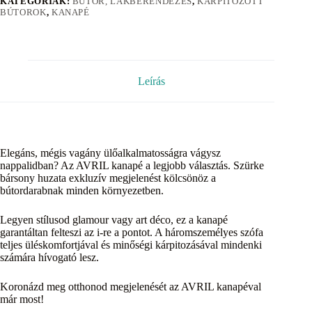
KATEGÓRIÁK:
BÚTOR, LAKBERENDEZÉS
,
KÁRPITOZOTT
BÚTOROK
,
KANAPÉ
Leírás
Elegáns, mégis vagány ülőalkalmatosságra vágysz
nappalidban? Az AVRIL kanapé a legjobb választás. Szürke
bársony huzata exkluzív megjelenést kölcsönöz a
bútordarabnak minden környezetben.
Legyen stílusod glamour vagy art déco, ez a kanapé
garantáltan felteszi az i-re a pontot. A háromszemélyes szófa
teljes üléskomfortjával és minőségi kárpitozásával mindenki
számára hívogató lesz.
Koronázd meg otthonod megjelenését az AVRIL kanapéval
már most!