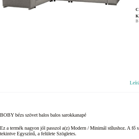
C
K
B
Leír
BOBY bézs szövet balos balos sarokkanapé
Ez a termék nagyon jól passzol a(z) Modern / Minimál stílushoz. A fő s
tekintve Egyszínű, a felülete Szögletes.