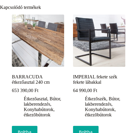
Kapcsolódó termékek
BARRACUDA
IMPERIAL fekete szék
étkezőasztal 240 cm
fekete lábakkal
653 390,00
Ft
64 990,00
Ft
Étkezõasztal
,
Bútor,
Étkezõszék
,
Bútor,
lakberendezés
,
lakberendezés
,
Konyhabútorok,
Konyhabútorok,
étkezõbútorok
étkezõbútorok
Boltba
Boltba