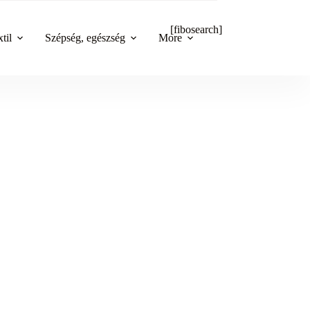
[fibosearch]
til
Szépség, egészség
More