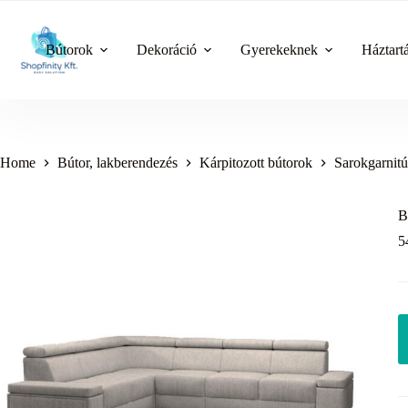
Skip
to
content
Bútorok
Dekoráció
Gyerekeknek
Háztart
Home
Bútor, lakberendezés
Kárpitozott bútorok
Sarokgarnitú
B
5