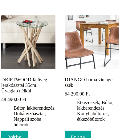
DRIFTWOOD fa üveg
DJANGO barna vintage
lerakóasztal 35cm –
szék
Üveglap nélkül
54 290,00
Ft
48 490,00
Ft
Étkezõszék
,
Bútor,
Bútor, lakberendezés
,
lakberendezés
,
Dohányzóasztal
,
Konyhabútorok,
Nappali szoba
étkezõbútorok
bútorok
Boltba
Boltba