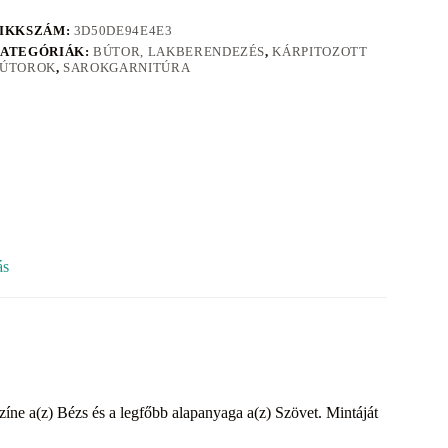
IKKSZÁM:
3D50DE94E4E3
ATEGÓRIÁK:
BÚTOR, LAKBERENDEZÉS
,
KÁRPITOZOTT
ÚTOROK
,
SAROKGARNITÚRA
ás
zíne a(z) Bézs és a legfőbb alapanyaga a(z) Szövet. Mintáját