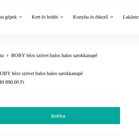
ási gépek
Kert és hobbi
Konyha és étkező
Lakástex
ra
BOBY bézs szövet balos balos sarokkanapé
OBY bézs szövet balos balos sarokkanapé
49 890,00
Ft
Boltba