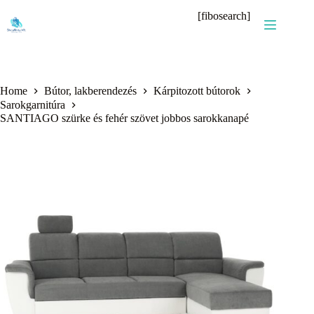
Skip
[fibosearch]
to
content
Home
Bútor, lakberendezés
Kárpitozott bútorok
Sarokgarnitúra
SANTIAGO szürke és fehér szövet jobbos sarokkanapé