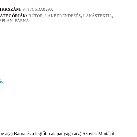
IKKSZÁM:
9417C5DA029A
ATEGÓRIÁK:
BÚTOR, LAKBERENDEZÉS
,
LAKÁSTEXTIL
,
APLAN, PÁRNA
ás
íne a(z) Barna és a legfőbb alapanyaga a(z) Szövet. Mintáját