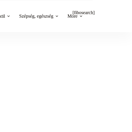
[fibosearch]
til
Szépség, egészség
More