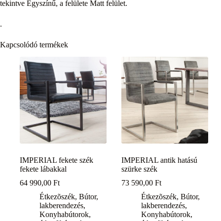
tekintve Egyszínű, a felülete Matt felület.
.
Kapcsolódó termékek
IMPERIAL fekete szék
IMPERIAL antik hatású
fekete lábakkal
szürke szék
64 990,00
Ft
73 590,00
Ft
Étkezõszék
,
Bútor,
Étkezõszék
,
Bútor,
lakberendezés
,
lakberendezés
,
Konyhabútorok,
Konyhabútorok,