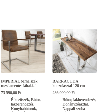
IMPERIAL barna szék
BARRACUDA
rozsdamentes lábakkal
konzolasztal 120 cm
73 590,00
Ft
286 990,00
Ft
Étkezõszék
,
Bútor,
Bútor, lakberendezés
,
lakberendezés
,
Dohányzóasztal
,
Konyhabútorok,
Nappali szoba