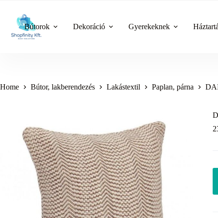
Skip
to
content
Bútorok
Dekoráció
Gyerekeknek
Háztart
Home
Bútor, lakberendezés
Lakástextil
Paplan, párna
DAD
D
2