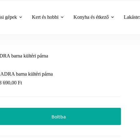
ási gépek
Kert és hobbi
Konyha és étkező
Lakástex
RA barna kültéri párna
ADRA barna kültéri párna
3 690,00
Ft
Boltba