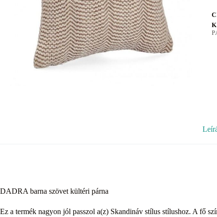
C
K
P
Leír
DADRA barna szövet kültéri párna
Ez a termék nagyon jól passzol a(z) Skandináv stílus stílushoz. A fő sz