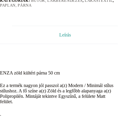
KATEGÓRIÁK:
BÚTOR, LAKBERENDEZÉS
,
LAKÁSTEXTIL
,
PAPLAN, PÁRNA
Leírás
ENZA zöld kültéri párna 50 cm
Ez a termék nagyon jól passzol a(z) Modern / Minimál stílus
stílushoz. A fő színe a(z) Zöld és a legfőbb alapanyaga a(z)
Polipropilén. Mintáját tekintve Egyszínű, a felülete Matt
felület.
.