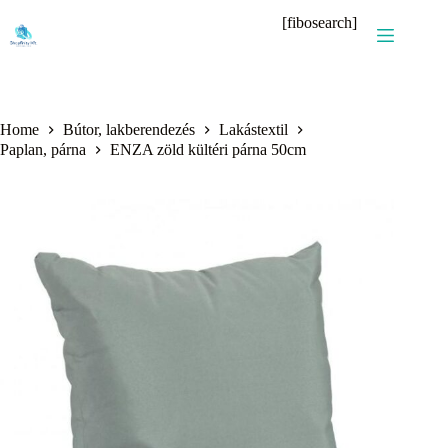
Skip
[fibosearch]
to
content
Home
Bútor, lakberendezés
Lakástextil
Paplan, párna
ENZA zöld kültéri párna 50cm