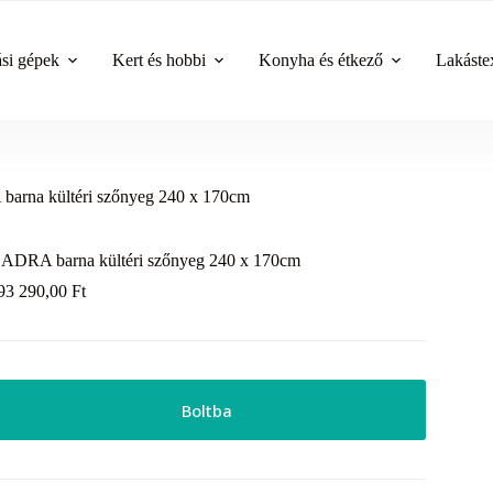
ási gépek
Kert és hobbi
Konyha és étkező
Lakástex
arna kültéri szőnyeg 240 x 170cm
ADRA barna kültéri szőnyeg 240 x 170cm
93 290,00
Ft
Boltba