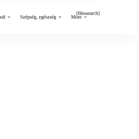
[fibosearch]
til
Szépség, egészség
More