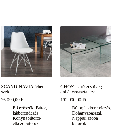
SCANDINAVIA fehér
GHOST 2 részes üveg
szék
dohányzóasztal szett
36 090,00
Ft
192 990,00
Ft
Étkezõszék
,
Bútor,
Bútor, lakberendezés
,
lakberendezés
,
Dohányzóasztal
,
Konyhabútorok,
Nappali szoba
étkezõbútorok
bútorok