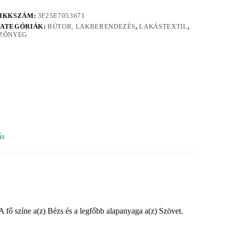
IKKSZÁM:
3F25E7053671
ATEGÓRIÁK:
BÚTOR, LAKBERENDEZÉS
,
LAKÁSTEXTIL
,
ZÕNYEG
ás
A fő színe a(z) Bézs és a legfőbb alapanyaga a(z) Szövet.