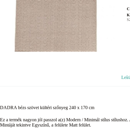
C
K
S
Leír
DADRA bézs szövet kültéri szőnyeg 240 x 170 cm
Ez a termék nagyon jól passzol a(z) Modern / Minimál stílus stílushoz. 
Mintáját tekintve Egyszínű, a felülete Matt felület.