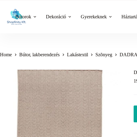
Skip
to
content
Bútorok
Dekoráció
Gyerekeknek
Háztart
Home
Bútor, lakberendezés
Lakástextil
Szõnyeg
DADRA b
D
1