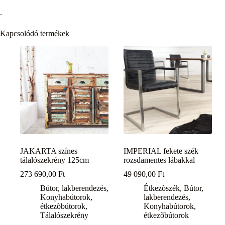
.
Kapcsolódó termékek
JAKARTA színes
IMPERIAL fekete szék
tálalószekrény 125cm
rozsdamentes lábakkal
273 690,00
Ft
49 090,00
Ft
Bútor, lakberendezés
,
Étkezõszék
,
Bútor,
Konyhabútorok,
lakberendezés
,
étkezõbútorok
,
Konyhabútorok,
Tálalószekrény
étkezõbútorok