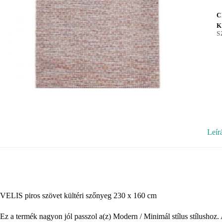
C
K
S
Leír
VELIS piros szövet kültéri szőnyeg 230 x 160 cm
Ez a termék nagyon jól passzol a(z) Modern / Minimál stílus stílushoz. 