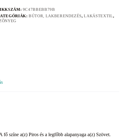
IKKSZÁM:
9C47BBEBB79B
ATEGÓRIÁK:
BÚTOR, LAKBERENDEZÉS
,
LAKÁSTEXTIL
,
ZÕNYEG
ás
A fő színe a(z) Piros és a legfőbb alapanyaga a(z) Szövet.