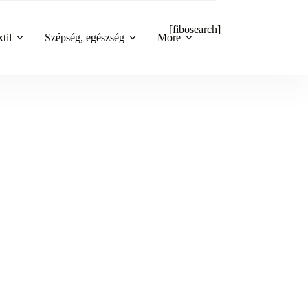
[fibosearch]
til
Szépség, egészség
More