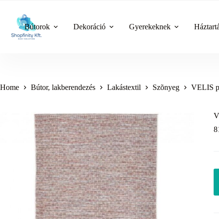
Skip
to
content
Bútorok
Dekoráció
Gyerekeknek
Háztart
Home
Bútor, lakberendezés
Lakástextil
Szõnyeg
VELIS pi
V
8