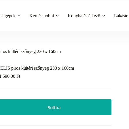
ási gépek
Kert és hobbi
Konyha és étkező
Lakástex
ros kültéri szőnyeg 230 x 160cm
ELIS piros kültéri szőnyeg 230 x 160cm
1 590,00
Ft
Boltba