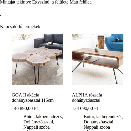
Mintáját tekintve Egyszínű, a felülete Matt felület.
.
Kapcsolódó termékek
GOA II akácfa
ALPHA rózsafa
dohányzóasztal 115cm
dohányzóasztal
140 890,00
Ft
134 690,00
Ft
Bútor, lakberendezés
,
Bútor, lakberendezés
,
Dohányzóasztal
,
Dohányzóasztal
,
Nappali szoba
Nappali szoba