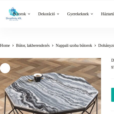
Skip
to
content
Bútorok
Dekoráció
Gyerekeknek
Háztart
Home
Bútor, lakberendezés
Nappali szoba bútorok
Dohányzó
D
9