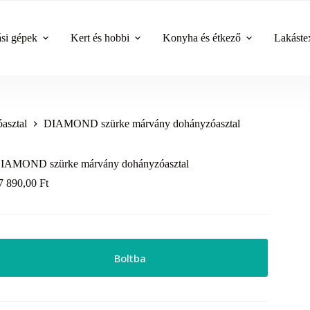
ási gépek
Kert és hobbi
Konyha és étkező
Lakástex
asztal
DIAMOND szürke márvány dohányzóasztal
IAMOND szürke márvány dohányzóasztal
7 890,00
Ft
Boltba