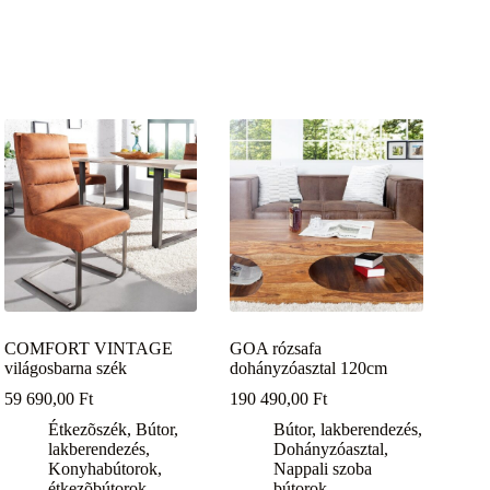
COMFORT VINTAGE
GOA rózsafa
világosbarna szék
dohányzóasztal 120cm
59 690,00
Ft
190 490,00
Ft
Étkezõszék
,
Bútor,
Bútor, lakberendezés
,
lakberendezés
,
Dohányzóasztal
,
Konyhabútorok,
Nappali szoba
étkezõbútorok
bútorok