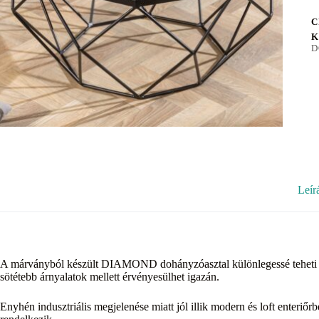
C
K
D
Leír
A márványból készült DIAMOND dohányzóasztal különlegessé teheti n
sötétebb árnyalatok mellett érvényesülhet igazán.
Enyhén indusztriális megjelenése miatt jól illik modern és loft enteriőr