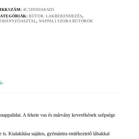
IKKSZÁM:
4C5D300A8AD5
ATEGÓRIÁK:
BÚTOR, LAKBERENDEZÉS
,
OHÁNYZÓASZTAL
,
NAPPALI SZOBA BÚTOROK
ás
appalidat. A fekete vas és márvány keverékének szépsége
be is. Kialakítása sajátos, gyémántra emlékeztető lábakkal