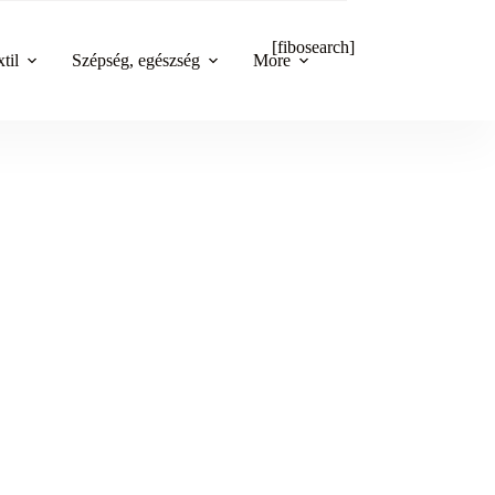
[fibosearch]
til
Szépség, egészség
More