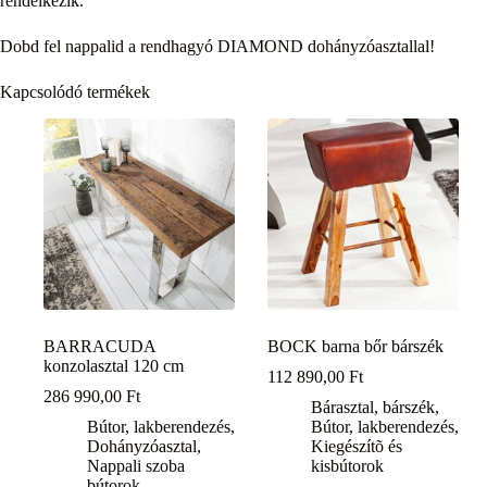
rendelkezik.
Dobd fel nappalid a rendhagyó DIAMOND dohányzóasztallal!
Kapcsolódó termékek
BARRACUDA
BOCK barna bőr bárszék
konzolasztal 120 cm
112 890,00
Ft
286 990,00
Ft
Bárasztal, bárszék
,
Bútor, lakberendezés
,
Bútor, lakberendezés
,
Dohányzóasztal
,
Kiegészítõ és
Nappali szoba
kisbútorok
bútorok