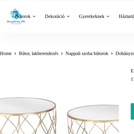
Skip
to
content
Bútorok
Dekoráció
Gyerekeknek
Háztart
Home
Bútor, lakberendezés
Nappali szoba bútorok
Dohányzó
E
1