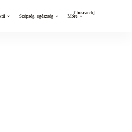
[fibosearch]
til
Szépség, egészség
More