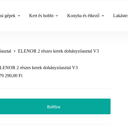
ási gépek
Kert és hobbi
Konyha és étkező
Lakástex
asztal
ELENOR 2 részes kerek dohányzóasztal V3
LENOR 2 részes kerek dohányzóasztal V3
79 290,00
Ft
Boltba