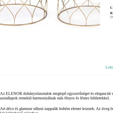
C
K
D
Leír
Az ELENOR dohányzóasztalok meglepő egyszerűséget és eleganciát vis
asztallapok remekül harmonizálnak más fényes és fémes felületekkel.
Art déco és glamour stílusú nappalik bohém elemei lesznek. Az üveg borí