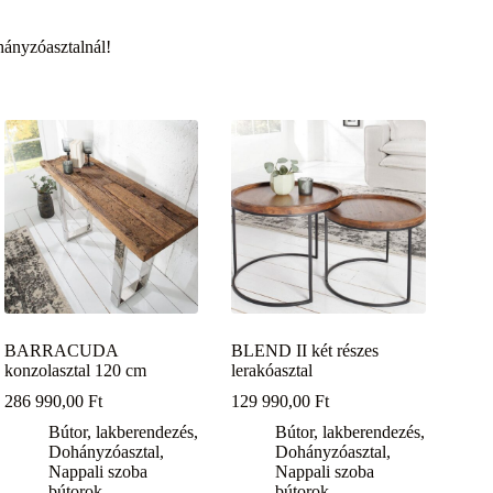
hányzóasztalnál!
BARRACUDA
BLEND II két részes
konzolasztal 120 cm
lerakóasztal
286 990,00
Ft
129 990,00
Ft
Bútor, lakberendezés
,
Bútor, lakberendezés
,
Dohányzóasztal
,
Dohányzóasztal
,
Nappali szoba
Nappali szoba
bútorok
bútorok