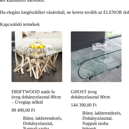
két különböző méretben.
Ha elegáns kiegészítőket vásárolnál, ne keress tovább az ELENOR do
Kapcsolódó termékek
DRIFTWOOD natúr fa
GHOST üveg
üveg dohányzóasztal 80cm
dohányzóasztal 90cm
– Üveglap nélkül
144 390,00
Ft
89 490,00
Ft
Bútor, lakberendezés
,
Bútor, lakberendezés
,
Dohányzóasztal
,
Dohányzóasztal
,
Nappali szoba
Nappali szoba
bútorok