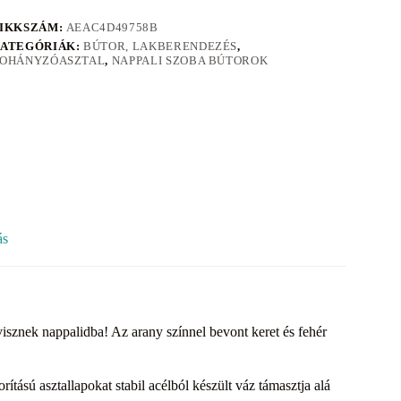
IKKSZÁM:
AEAC4D49758B
ATEGÓRIÁK:
BÚTOR, LAKBERENDEZÉS
,
OHÁNYZÓASZTAL
,
NAPPALI SZOBA BÚTOROK
ás
znek nappalidba! Az arany színnel bevont keret és fehér
tású asztallapokat stabil acélból készült váz támasztja alá