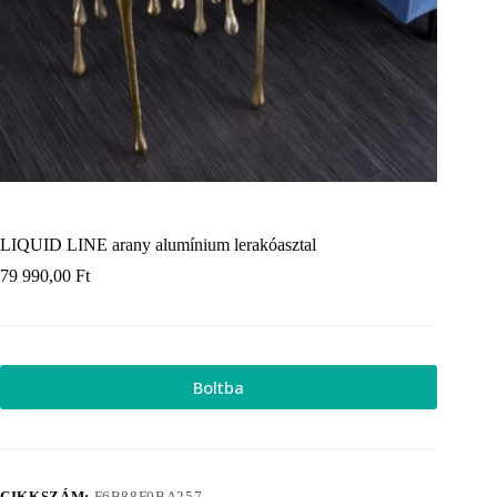
LIQUID LINE arany alumínium lerakóasztal
79 990,00
Ft
Boltba
CIKKSZÁM:
F6B88F0BA257