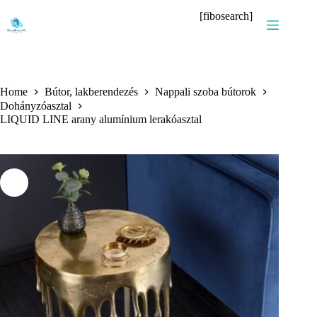
Skip
[fibosearch]
to
content
Home
Bútor, lakberendezés
Nappali szoba bútorok
Dohányzóasztal
LIQUID LINE arany alumínium lerakóasztal