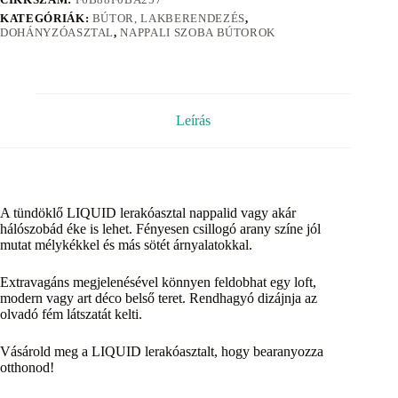
KATEGÓRIÁK:
BÚTOR, LAKBERENDEZÉS
,
DOHÁNYZÓASZTAL
,
NAPPALI SZOBA BÚTOROK
Leírás
A tündöklő LIQUID lerakóasztal nappalid vagy akár
hálószobád éke is lehet. Fényesen csillogó arany színe jól
mutat mélykékkel és más sötét árnyalatokkal.
Extravagáns megjelenésével könnyen feldobhat egy loft,
modern vagy art déco belső teret. Rendhagyó dizájnja az
olvadó fém látszatát kelti.
Vásárold meg a LIQUID lerakóasztalt, hogy bearanyozza
otthonod!