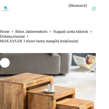
Skip
[fibosearch]
to
content
Home
Bútor, lakberendezés
Nappali szoba bútorok
Dohányzóasztal
MAKASSAR 3 részes barna mangófa lerakóasztal