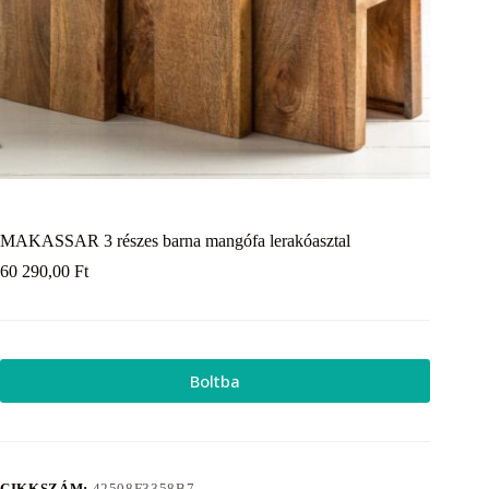
MAKASSAR 3 részes barna mangófa lerakóasztal
60 290,00
Ft
Boltba
CIKKSZÁM:
42508F3358B7