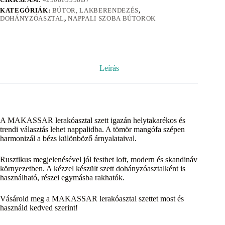
KATEGÓRIÁK:
BÚTOR, LAKBERENDEZÉS
,
DOHÁNYZÓASZTAL
,
NAPPALI SZOBA BÚTOROK
Leírás
A MAKASSAR lerakóasztal szett igazán helytakarékos és
trendi választás lehet nappalidba. A tömör mangófa szépen
harmonizál a bézs különböző árnyalataival.
Rusztikus megjelenésével jól festhet loft, modern és skandináv
környezetben. A kézzel készült szett dohányzóasztalként is
használható, részei egymásba rakhatók.
Vásárold meg a MAKASSAR lerakóasztal szettet most és
használd kedved szerint!