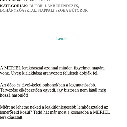
KATEGÓRIÁK:
BÚTOR, LAKBERENDEZÉS
,
DOHÁNYZÓASZTAL
,
NAPPALI SZOBA BÚTOROK
Leírás
A MERIEL lerakóasztal azonnal minden figyelmet magára
vonz. Üveg kialakítását aranyozott felületek dobják fel.
Art déco és távol-keleti otthonokban a legmutatósabb.
Tervezése elképesztően egyedi, így biztosan nem láttál még
hozzá hasonlót!
Miért ne lehetne neked a legkülönlegesebb lerakóasztalod az
ismerőseid közül? Tedd hát már most a kosaradba a MERIEL
lerakóasztalt!