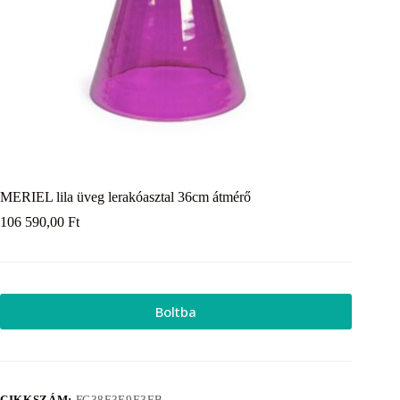
MERIEL lila üveg lerakóasztal 36cm átmérő
106 590,00
Ft
Boltba
CIKKSZÁM:
FC38F3E9E3FB