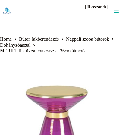
Skip
[fibosearch]
to
content
Home
Bútor, lakberendezés
Nappali szoba bútorok
Dohányzóasztal
MERIEL lila üveg lerakóasztal 36cm átmérő