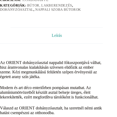
KATEGÓRIÁK:
BÚTOR, LAKBERENDEZÉS
,
DOHÁNYZÓASZTAL
,
NAPPALI SZOBA BÚTOROK
Leírás
Az ORIENT dohányzóasztal nappalid fókuszpontjává válhat,
hisz áramvonalas kialakításán szívesen elidőzik az ember
szeme. Kézi megmunkálású felületén szépen érvényesül az
égetett arany szín játéka.
Modern és art déco enteriőrben pompásan mutathat. Az
alumíniumötvözetből készült asztal belseje üreges, éleit
lekerekítették, ezért megfordítva tárolóként is funkcionálhat.
Válaszd az ORIENT dohányzóasztalt, ha szeretnél némi antik
hatást csempészni az otthonodba.