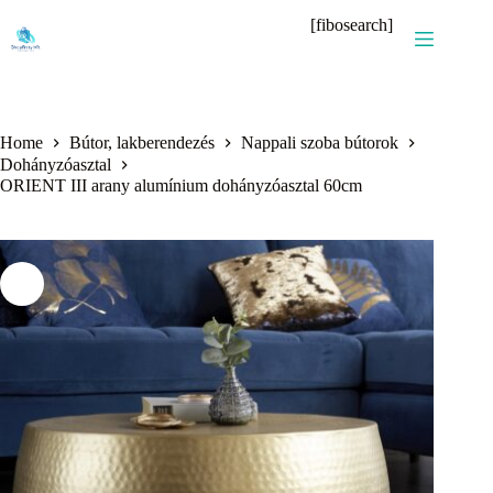
Skip
[fibosearch]
to
content
Home
Bútor, lakberendezés
Nappali szoba bútorok
Dohányzóasztal
ORIENT III arany alumínium dohányzóasztal 60cm