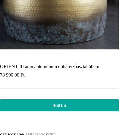
ORIENT III arany alumínium dohányzóasztal 60cm
78 990,00
Ft
Boltba
CIKKSZÁM:
155ADA30DFFE