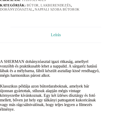
KATEGÓRIÁK:
BÚTOR, LAKBERENDEZÉS
,
DOHÁNYZÓASZTAL
,
NAPPALI SZOBA BÚTOROK
Leírás
A SHERMAN dohányzóasztal igazi ritkaság, amellyel
vonzóbb és praktikusabb lehet a nappalid. A sárgaréz hatású
lábak és a mélybarna, fából készült asztallap kissé rendhagyó,
mégis harmonikus párost alkot.
Klasszikus példája azon bútordaraboknak, amelyek bár
újonnan gyártottak, stílusuk alapján mégis vintage
környezetbe kívánkoznak. Egy két ízléses dísztárgy és fotó
mellett, bőven jut hely egy tálkányi pattogatott kukoricának
vagy más rágcsálnivalónak, hogy teljes legyen a filmezés
élménye.