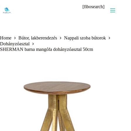
Skip
[fibosearch]
to
content
Home
Bútor, lakberendezés
Nappali szoba bútorok
Dohányzóasztal
SHERMAN barna mangófa dohányzóasztal 50cm