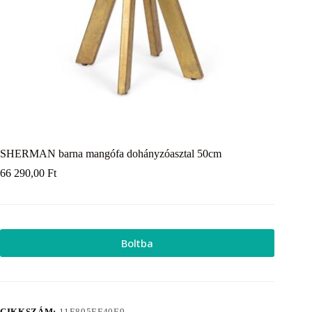
SHERMAN barna mangófa dohányzóasztal 50cm
66 290,00
Ft
Boltba
CIKKSZÁM:
11E895EF40E9