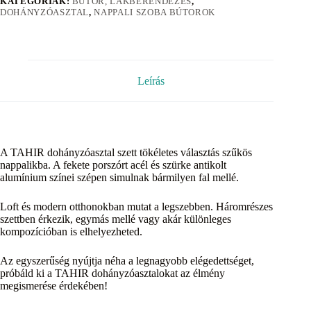
KATEGÓRIÁK:
BÚTOR, LAKBERENDEZÉS
,
DOHÁNYZÓASZTAL
,
NAPPALI SZOBA BÚTOROK
Leírás
A TAHIR dohányzóasztal szett tökéletes választás szűkös
nappalikba. A fekete porszórt acél és szürke antikolt
alumínium színei szépen simulnak bármilyen fal mellé.
Loft és modern otthonokban mutat a legszebben. Háromrészes
szettben érkezik, egymás mellé vagy akár különleges
kompozícióban is elhelyezheted.
Az egyszerűség nyújtja néha a legnagyobb elégedettséget,
próbáld ki a TAHIR dohányzóasztalokat az élmény
megismerése érdekében!