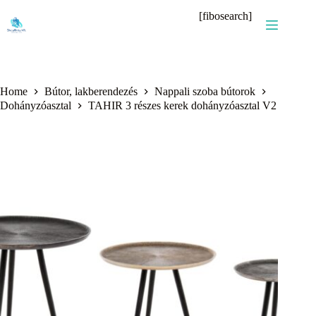
Skip
[fibosearch]
to
content
Home
Bútor, lakberendezés
Nappali szoba bútorok
Dohányzóasztal
TAHIR 3 részes kerek dohányzóasztal V2