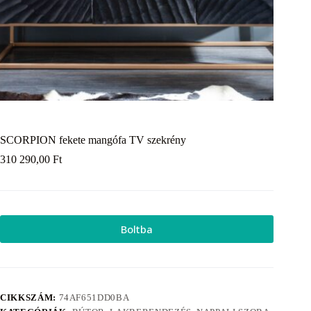
SCORPION fekete mangófa TV szekrény
310 290,00
Ft
Boltba
CIKKSZÁM:
74AF651DD0BA