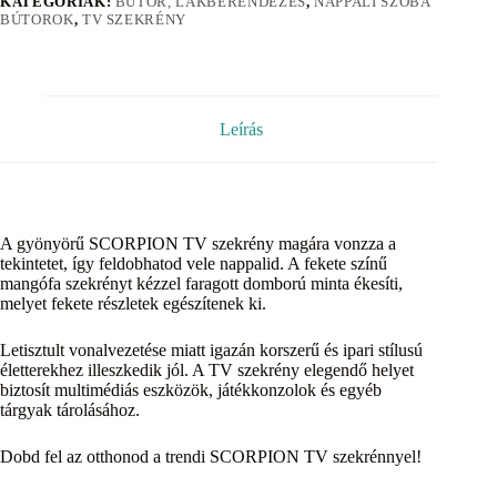
KATEGÓRIÁK:
BÚTOR, LAKBERENDEZÉS
,
NAPPALI SZOBA
BÚTOROK
,
TV SZEKRÉNY
Leírás
A gyönyörű SCORPION TV szekrény magára vonzza a
tekintetet, így feldobhatod vele nappalid. A fekete színű
mangófa szekrényt kézzel faragott domború minta ékesíti,
melyet fekete részletek egészítenek ki.
Letisztult vonalvezetése miatt igazán korszerű és ipari stílusú
életterekhez illeszkedik jól. A TV szekrény elegendő helyet
biztosít multimédiás eszközök, játékkonzolok és egyéb
tárgyak tárolásához.
Dobd fel az otthonod a trendi SCORPION TV szekrénnyel!