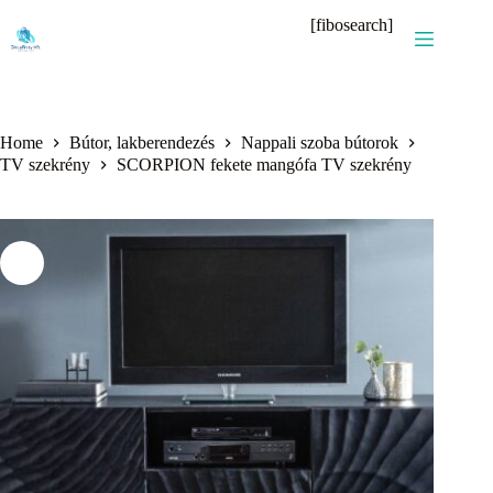
Skip
[fibosearch]
to
content
Home
Bútor, lakberendezés
Nappali szoba bútorok
TV szekrény
SCORPION fekete mangófa TV szekrény