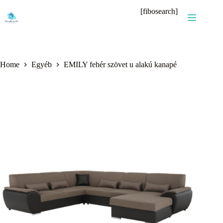
Skip
[fibosearch]
to
content
Home
Egyéb
EMILY fehér szövet u alakú kanapé