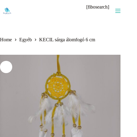
Skip
[fibosearch]
to
content
Home
Egyéb
KECIL sárga álomfogó 6 cm