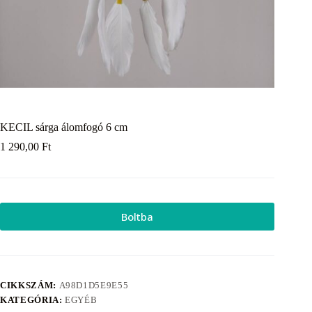
KECIL sárga álomfogó 6 cm
1 290,00
Ft
Boltba
CIKKSZÁM:
A98D1D5E9E55
KATEGÓRIA:
EGYÉB