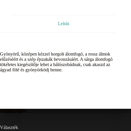
Leírás
Gyönyörű, középen kézzel horgolt álomfogó, a rossz álmok
elűzéséért és a szép éjszakák bevonzásáért. A sárga álomfogó
tökéletes kiegészítője lehet a hálószobádnak, csak akaszd az
ágyad fölé és gyönyörködj benne.
Választék