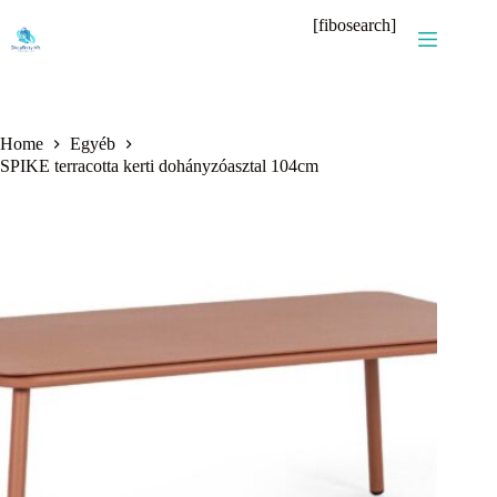
Skip
[fibosearch]
to
content
Home
Egyéb
SPIKE terracotta kerti dohányzóasztal 104cm