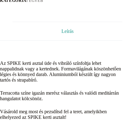
KATEGÓRIA:
EGYÉB
Leírás
Az SPIKE kerti asztal üde és vibráló színfoltja lehet
nappalidnak vagy a kertednek. Formavilágának köszönhetően
légies és könnyed darab. Aluminiumból készült így nagyon
tartós és strapabíró.
Terracotta színe igazán merész választás és valódi meditárrán
hangulatot kölcsönöz.
Vásárold meg most és pezsdítsd fel a teret, amelyikben
elhelyezed az SPIKE kerti asztalt!