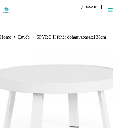
Skip
[fibosearch]
to
content
Home
Egyéb
SPYRO II fehér dohányzóasztal 38cm