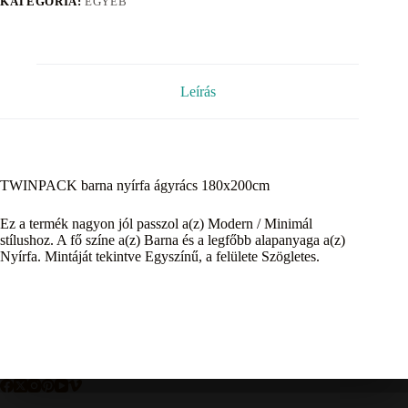
KATEGÓRIA:
EGYÉB
Leírás
TWINPACK barna nyírfa ágyrács 180x200cm
Ez a termék nagyon jól passzol a(z) Modern / Minimál
stílushoz. A fő színe a(z) Barna és a legfőbb alapanyaga a(z)
Nyírfa. Mintáját tekintve Egyszínű, a felülete Szögletes.