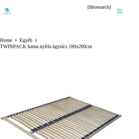
Skip
[fibosearch]
to
content
Home
Egyéb
TWINPACK barna nyírfa ágyrács 180x200cm