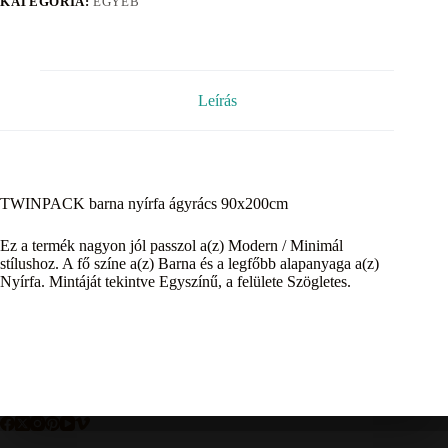
KATEGÓRIA:
EGYÉB
Leírás
TWINPACK barna nyírfa ágyrács 90x200cm
Ez a termék nagyon jól passzol a(z) Modern / Minimál
stílushoz. A fő színe a(z) Barna és a legfőbb alapanyaga a(z)
Nyírfa. Mintáját tekintve Egyszínű, a felülete Szögletes.