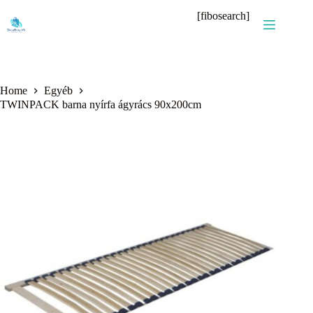
Skip
[fibosearch]
to
content
Home
Egyéb
TWINPACK barna nyírfa ágyrács 90x200cm