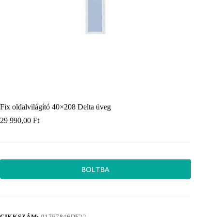
Fix oldalvilágító 40×208 Delta üveg
29 990,00
Ft
BOLTBA
CIKKSZÁM:
917F7846DF22