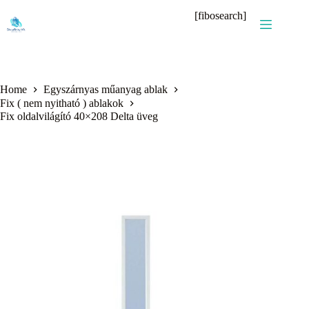
Skip
[fibosearch]
to
content
Home
Egyszárnyas műanyag ablak
Fix ( nem nyitható ) ablakok
Fix oldalvilágító 40×208 Delta üveg