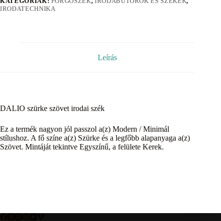
KATEGÓRIÁK:
FORGÓSZÉK
,
IRODABÚTOROK ÉS SZÉKEK
,
IRODATECHNIKA
Leírás
DALIO szürke szövet irodai szék
Ez a termék nagyon jól passzol a(z) Modern / Minimál
stílushoz. A fő színe a(z) Szürke és a legfőbb alapanyaga a(z)
Szövet. Mintáját tekintve Egyszínű, a felülete Kerek.