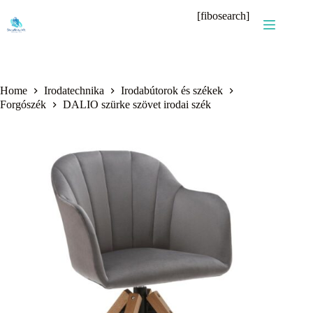
Skip
[fibosearch]
to
content
Home
Irodatechnika
Irodabútorok és székek
Forgószék
DALIO szürke szövet irodai szék