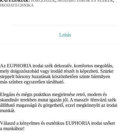
KATEGÓRIÁK:
FORGÓSZÉK
,
IRODABÚTOROK ÉS SZÉKEK
,
IRODATECHNIKA
Leírás
Az EUPHORIA irodai szék dekoratív, komfortos megoldás,
mely dolgozószobád vagy irodád részét is képezheti. Szürke
steppelt bársony huzatának köszönhetően szinte bármilyen
más színhez egyszerűen társítható.
Elegáns és mégis praktikus megjelenése retró, modern és
skandináv terekben mutat igazán jól. A masszív fémvázú szék
állítható magasságú és görgethető, ezzel megkönnyíti az irodai
munkát.
Válaszd a kényelmes és esztétikus EUPHORIA irodai széket
a munkához!