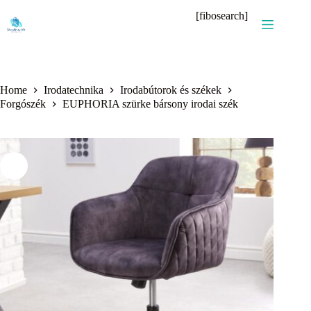
Skip
[fibosearch]
to
content
Home
Irodatechnika
Irodabútorok és székek
Forgószék
EUPHORIA szürke bársony irodai szék