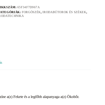
IKKSZÁM:
65F34F7D967A
ATEGÓRIÁK:
FORGÓSZÉK
,
IRODABÚTOROK ÉS SZÉKEK
,
RODATECHNIKA
ás
zíne a(z) Fekete és a legfőbb alapanyaga a(z) Ökobőr.