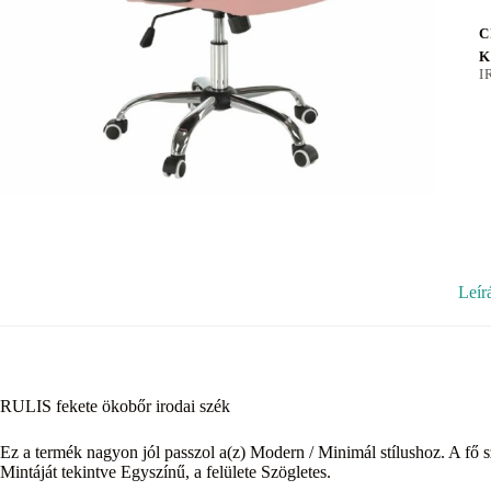
C
K
I
Leír
RULIS fekete ökobőr irodai szék
Ez a termék nagyon jól passzol a(z) Modern / Minimál stílushoz. A fő s
Mintáját tekintve Egyszínű, a felülete Szögletes.