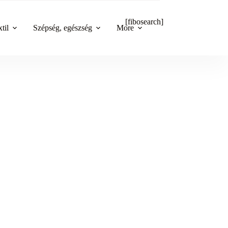
[fibosearch]
til
Szépség, egészség
More