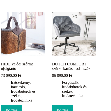
HIDE valódi szőrme
DUTCH COMFORT
újságtartó
szürke karfás irodai szék
73 090,00
Ft
86 890,00
Ft
Iratszekrény,
Forgószék
,
irattároló
,
Irodabútorok és
Irodabútorok és
székek
,
székek
,
Irodatechnika
Irodatechnika
Boltba
Boltba