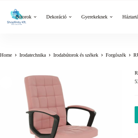
Skip
to
content
Bútorok
Dekoráció
Gyerekeknek
Háztart
Home
Irodatechnika
Irodabútorok és székek
Forgószék
RU
R
5