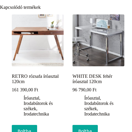
Kapcsolódó termékek
RETRO rózsafa íróasztal
WHITE DESK fehér
120cm
íróasztal 120cm
161 390,00
Ft
96 790,00
Ft
Íróasztal
,
Íróasztal
,
Irodabútorok és
Irodabútorok és
székek
,
székek
,
Irodatechnika
Irodatechnika
Boltba
Boltba