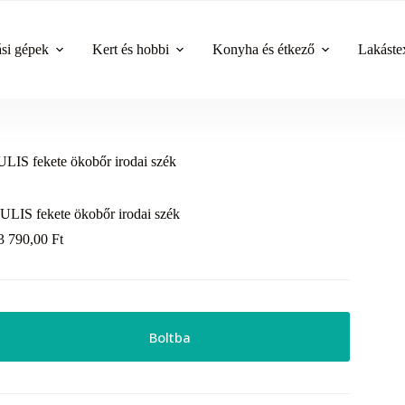
ási gépek
Kert és hobbi
Konyha és étkező
Lakástex
LIS fekete ökobőr irodai szék
ULIS fekete ökobőr irodai szék
3 790,00
Ft
Boltba