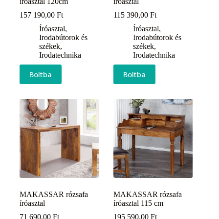
íróasztal 120cm
íróasztal
157 190,00
Ft
115 390,00
Ft
Íróasztal
,
Íróasztal
,
Irodabútorok és
Irodabútorok és
székek
,
székek
,
Irodatechnika
Irodatechnika
Boltba
Boltba
MAKASSAR rózsafa
MAKASSAR rózsafa
íróasztal
íróasztal 115 cm
71 690,00
Ft
195 590,00
Ft