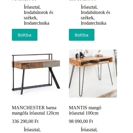
Íróasztal
,
Íróasztal
,
Irodabútorok és
Irodabútorok és
székek
,
székek
,
Irodatechnika
Irodatechnika
Boltba
Boltba
MANCHESTER barna
MANTIS mangó
mangófa íróasztal 120cm
íróasztal 100cm
336 290,00
Ft
98 090,00
Ft
Íróasztal
,
Íróasztal
,