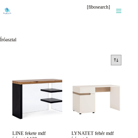
Skip
[fibosearch]
to
content
Íróasztal
LINE fekete mdf
LYNATET fehér mdf