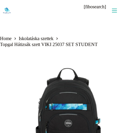
Skip
[fibosearch]
to
content
Home
Iskolatáska szettek
Topgal Hátizsák szett VIKI 25037 SET STUDENT