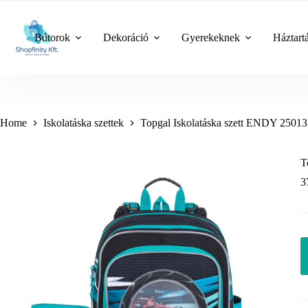
Skip
to
content
Bútorok
Dekoráció
Gyerekeknek
Háztart
Home
Iskolatáska szettek
Topgal Iskolatáska szett ENDY 25
T
3