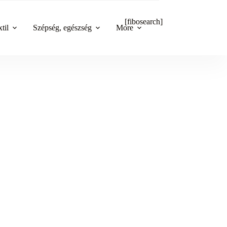
[fibosearch]
til
Szépség, egészség
More