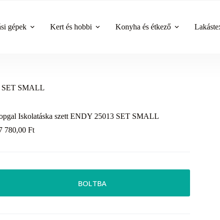
ási gépek
Kert és hobbi
Konyha és étkező
Lakástex
013 SET SMALL
opgal Iskolatáska szett ENDY 25013 SET SMALL
7 780,00
Ft
BOLTBA