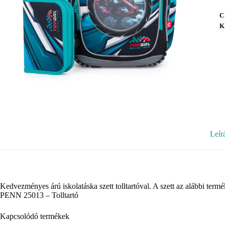
C
K
Leír
Kedvezményes árú iskolatáska szett tolltartóval. A szett az alábbi te
PENN 25013 – Tolltartó
Kapcsolódó termékek