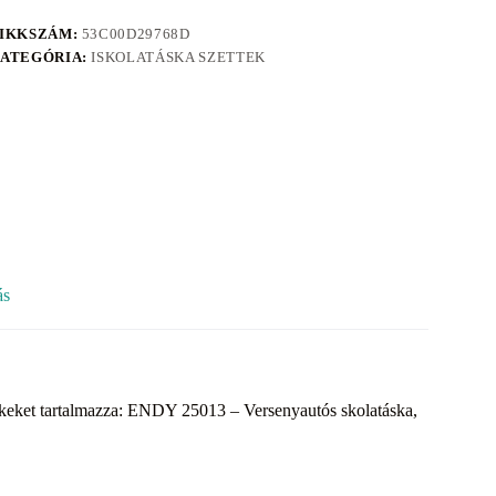
IKKSZÁM:
53C00D29768D
ATEGÓRIA:
ISKOLATÁSKA SZETTEK
ás
rmékeket tartalmazza: ENDY 25013 – Versenyautós skolatáska,