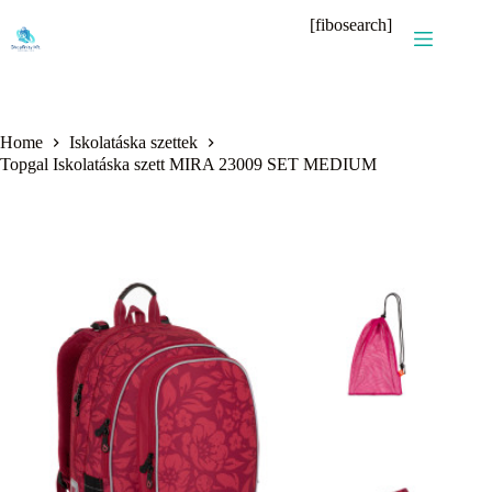
Skip
[fibosearch]
to
content
Home
Iskolatáska szettek
Topgal Iskolatáska szett MIRA 23009 SET MEDIUM