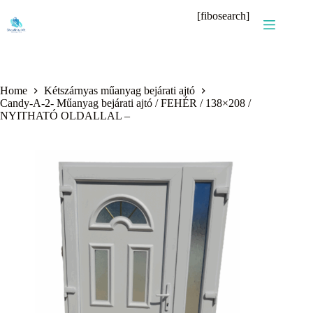
Skip
[fibosearch]
to
content
Home
Kétszárnyas műanyag bejárati ajtó
Candy-A-2- Műanyag bejárati ajtó / FEHÉR / 138×208 /
NYITHATÓ OLDALLAL –