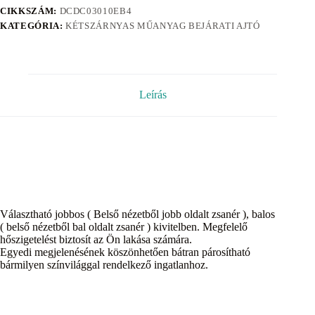
CIKKSZÁM:
DCDC03010EB4
KATEGÓRIA:
KÉTSZÁRNYAS MŰANYAG BEJÁRATI AJTÓ
Leírás
Választható jobbos ( Belső nézetből jobb oldalt zsanér ), balos
( belső nézetből bal oldalt zsanér ) kivitelben. Megfelelő
hőszigetelést biztosít az Ön lakása számára.
Egyedi megjelenésének köszönhetően bátran párosítható
bármilyen színvilággal rendelkező ingatlanhoz.