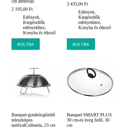
cm átmérőjű
3 435,00
Ft
2 195,00
Ft
Edények
,
Edények
,
Kiegészítők
Kiegészítők
edényekhez
,
edényekhez
,
Konyha és étkező
Konyha és étkező
BOLTBA
BOLTBA
Banquet gombócgőzölő
Banquet SMART PLUS
teleszkópos
30 cm-es üveg fedő, 30
tartóvalCulinaria, 23 cm
cm