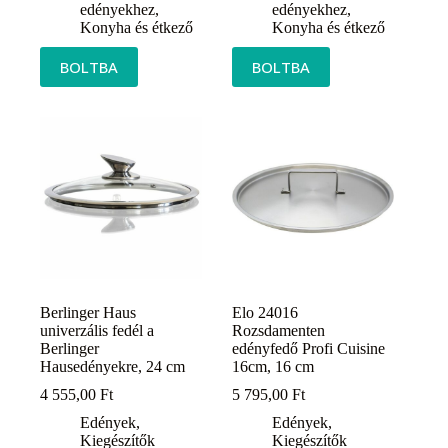
edényekhez
,
edényekhez
,
Konyha és étkező
Konyha és étkező
BOLTBA
BOLTBA
Berlinger Haus
Elo 24016
univerzális fedél a
Rozsdamenten
Berlinger
edényfedő Profi Cuisine
Hausedényekre, 24 cm
16cm, 16 cm
4 555,00
Ft
5 795,00
Ft
Edények
,
Edények
,
Kiegészítők
Kiegészítők