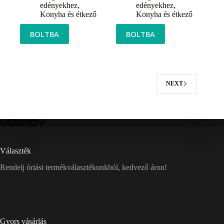
edényekhez
,
edényekhez
,
Konyha és étkező
Konyha és étkező
BOLTBA
BOLTBA
NEXT
Választék
Rendelj óriási termékválasztékunkból, kedvező áron!
Gyors vásárlás