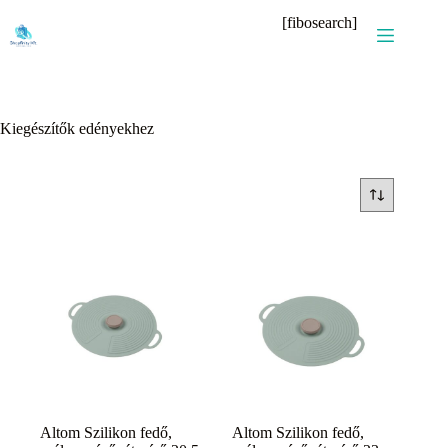
Skip
[fibosearch]
to
content
Kiegészítők edényekhez
Altom Szilikon fedő,
Altom Szilikon fedő,