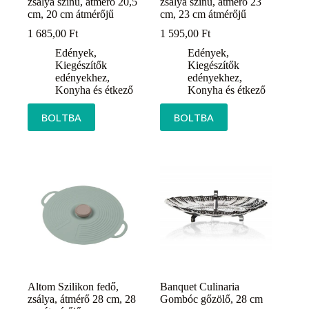
zsálya színű, átmérő 20,5
zsálya színű, átmérő 23
cm, 20 cm átmérőjű
cm, 23 cm átmérőjű
1 685,00
Ft
1 595,00
Ft
Edények
,
Edények
,
Kiegészítők
Kiegészítők
edényekhez
,
edényekhez
,
Konyha és étkező
Konyha és étkező
BOLTBA
BOLTBA
Altom Szilikon fedő,
Banquet Culinaria
zsálya, átmérő 28 cm, 28
Gombóc gőzölő, 28 cm