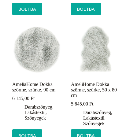
BOLTBA
BOLTBA
AmeliaHome Dokka
AmeliHome Dokka
szőrme, szürke, 90 cm
szőrme, szürke, 50 x 80
cm
6 145,00
Ft
5 645,00
Ft
Darabszőnyeg
,
Lakástextil
,
Darabszőnyeg
,
Szőnyegek
Lakástextil
,
Szőnyegek
BOLTBA
BOLTBA