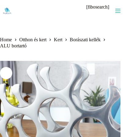
Skip
[fibosearch]
to
content
Home
Otthon és kert
Kert
Borászati kellék
ALU bortartó