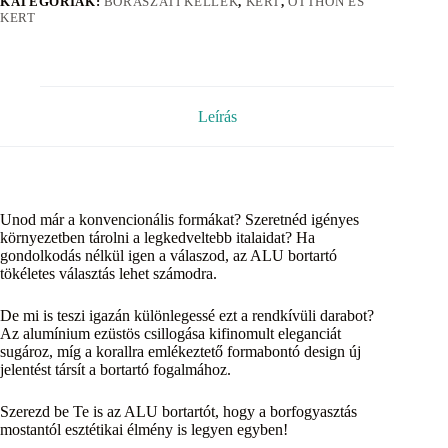
KATEGÓRIÁK:
BORÁSZATI KELLÉK
,
KERT
,
OTTHON ÉS
KERT
Leírás
Unod már a konvencionális formákat? Szeretnéd igényes
környezetben tárolni a legkedveltebb italaidat? Ha
gondolkodás nélkül igen a válaszod, az ALU bortartó
tökéletes választás lehet számodra.
De mi is teszi igazán különlegessé ezt a rendkívüli darabot?
Az alumínium ezüstös csillogása kifinomult eleganciát
sugároz, míg a korallra emlékeztető formabontó design új
jelentést társít a bortartó fogalmához.
Szerezd be Te is az ALU bortartót, hogy a borfogyasztás
mostantól esztétikai élmény is legyen egyben!