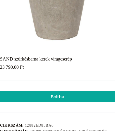
SAND szürkésbarna kerek virágcserép
23 790,00
Ft
Boltba
CIKKSZÁM:
12882ED85BA6