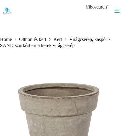
Skip
[fibosearch]
to
content
Home
Otthon és kert
Kert
Virágcserép, kaspó
SAND szürkésbarna kerek virágcserép