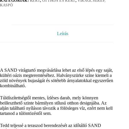
KATEGÓRIÁK:
KERT
,
OTTHON ÉS KERT
,
VIRÁGCSERÉP,
KASPÓ
Leírás
A SAND virágtartó megvásárlása lehet az első lépés egy saját,
kültéri oázis megteremtéséhez. Halványszürke színe kiemeli a
zöld növények bujaságát és sötétebb árnyalatokkal egyszerűen
kombinálható.
Túldíszítettségtől mentes, ízléses darab, mely könnyen
beilleszthető szinte bármilyen stílusú otthon designjába. Az
alján található nyíláson távozik a fölösleges víz, ezért nem kell
tartanod a túlöntözéstől sem.
Tedd teljessé a teraszod berendezését az időtálló SAND