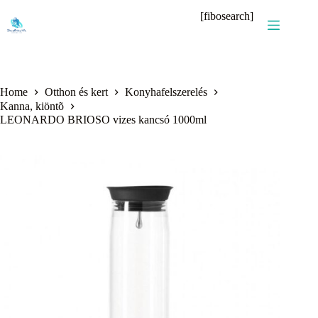
Skip
[fibosearch]
to
content
Home
Otthon és kert
Konyhafelszerelés
Kanna, kiöntõ
LEONARDO BRIOSO vizes kancsó 1000ml