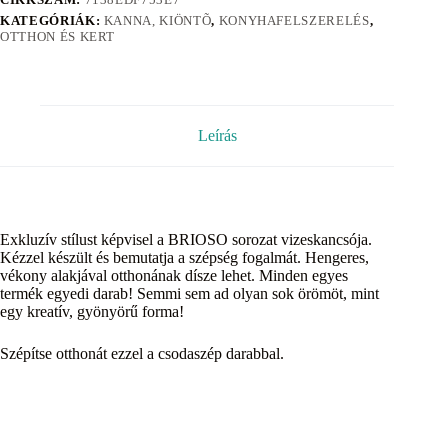
KATEGÓRIÁK:
KANNA, KIÖNTÕ
,
KONYHAFELSZERELÉS
,
OTTHON ÉS KERT
Leírás
Exkluzív stílust képvisel a BRIOSO sorozat vizeskancsója.
Kézzel készült és bemutatja a szépség fogalmát. Hengeres,
vékony alakjával otthonának dísze lehet. Minden egyes
termék egyedi darab! Semmi sem ad olyan sok örömöt, mint
egy kreatív, gyönyörű forma!
Szépítse otthonát ezzel a csodaszép darabbal.