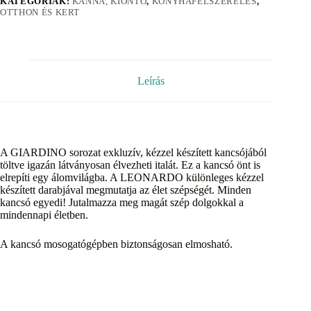
KATEGÓRIÁK:
KANNA, KIÖNTÕ
,
KONYHAFELSZERELÉS
,
OTTHON ÉS KERT
Leírás
A GIARDINO sorozat exkluzív, kézzel készített kancsójából
töltve igazán látványosan élvezheti italát. Ez a kancsó önt is
elrepíti egy álomvilágba. A LEONARDO különleges kézzel
készített darabjával megmutatja az élet szépségét. Minden
kancsó egyedi! Jutalmazza meg magát szép dolgokkal a
mindennapi életben.
A kancsó mosogatógépben biztonságosan elmosható.