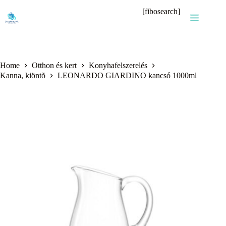
Skip
[fibosearch]
to
content
Home
Otthon és kert
Konyhafelszerelés
Kanna, kiöntõ
LEONARDO GIARDINO kancsó 1000ml