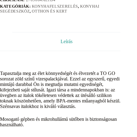
KATEGÓRIÁK:
KONYHAFELSZERELÉS
,
KONYHAI
SEGÉDESZKÖZ
,
OTTHON ÉS KERT
Leírás
Tapasztalja meg az élet könnyedségét és élvezetét a TO GO
sorozat zöld színű vizespalackjával. Ezzel az egyszerű, egyedi
mintájú darabbal Ön is megtudja mutatni egyediségét,
kifejezheti saját stílusát. Igazi társa a mindennapokban is: az
üvegben az italok tökéletesen védettek az ütésálló szilikon
toknak köszönhetően, amely BPA-mentes műanyagból készül.
Szénsavas italokhoz is kiváló választás.
Mosogató gépben és mikrohullámú sütőben is biztonságosan
használható.