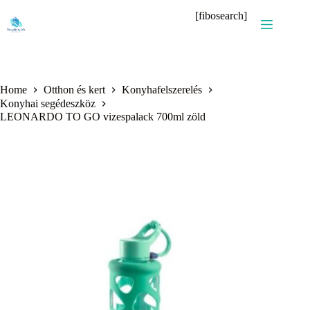
Skip
[fibosearch]
to
content
Home
Otthon és kert
Konyhafelszerelés
Konyhai segédeszköz
LEONARDO TO GO vizespalack 700ml zöld