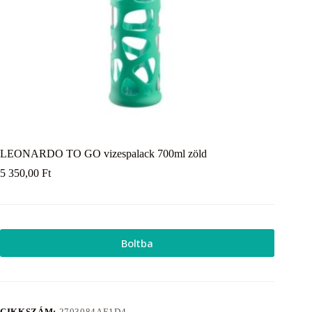
LEONARDO TO GO vizespalack 700ml zöld
5 350,00
Ft
Boltba
CIKKSZÁM:
2703084AE1D4