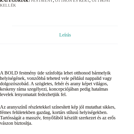
KATEGÓRIÁK:
FESTMÉNY
,
OTTHON ÉS KERT
,
OTTHONI
KELLÉK
Leírás
A BOLD festmény üde színfoltja lehet otthonod bármelyik
helyiségének, vonzóbbá teheted vele például nappalid vagy
dolgozószobád. A szögletes, fehér és arany képet világos,
keskeny ráma szegélyezi, koncepciójában pedig hatalmas
levelek lenyomatait fedezhetjük fel.
Az aranyszínű részletekkel színesített kép jól mutathat sikkes,
fémes felületekben gazdag, kortárs stílusú helyiségekben.
Tartósságát a masszív, fenyőfából készült szerkezet és az erős
vászon biztosítja.