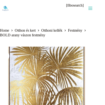
Skip
[fibosearch]
to
content
Home
Otthon és kert
Otthoni kellék
Festmény
BOLD arany vászon festmény