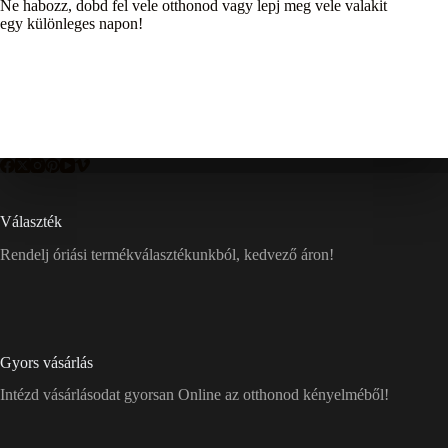
Ne habozz, dobd fel vele otthonod vagy lepj meg vele valakit
egy különleges napon!
Választék
Rendelj óriási termékválasztékunkból, kedvező áron!
Gyors vásárlás
Intézd vásárlásodat gyorsan Online az otthonod kényelméből!