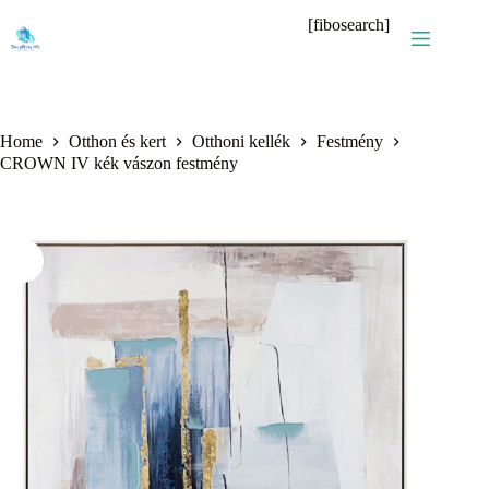
Skip
[fibosearch]
to
content
Home
Otthon és kert
Otthoni kellék
Festmény
CROWN IV kék vászon festmény