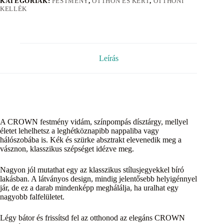
KATEGÓRIÁK:
FESTMÉNY
,
OTTHON ÉS KERT
,
OTTHONI
KELLÉK
Leírás
A CROWN festmény vidám, színpompás dísztárgy, mellyel
életet lehelhetsz a leghétköznapibb nappaliba vagy
hálószobába is. Kék és szürke absztrakt elevenedik meg a
vásznon, klasszikus szépséget idézve meg.
Nagyon jól mutathat egy az klasszikus stílusjegyekkel bíró
lakásban. A látványos design, mindig jelentősebb helyigénnyel
jár, de ez a darab mindenképp meghálálja, ha uralhat egy
nagyobb falfelületet.
Légy bátor és frissítsd fel az otthonod az elegáns CROWN