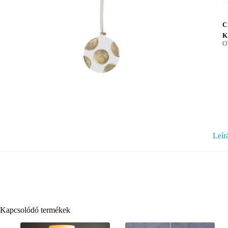
C
K
O
Leír
Kapcsolódó termékek