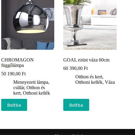
CHROMAGON
GOAL ezüst váza 60cm
függőlámpa
60 390,00
Ft
50 190,00
Ft
Otthon és kert
,
Mennyezeti lámpa,
Otthoni kellék
,
Váza
csillár
,
Otthon és
kert
,
Otthoni kellék
Boltba
Boltba