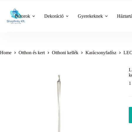
Skip
to
content
Bútorok
Dekoráció
Gyerekeknek
Háztart
Home
Otthon és kert
Otthoni kellék
Karácsonyfadísz
LEO
L
k
1