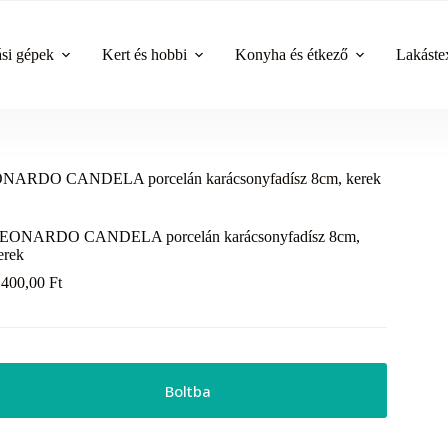
ási gépek
Kert és hobbi
Konyha és étkező
Lakástex
NARDO CANDELA porcelán karácsonyfadísz 8cm, kerek
EONARDO CANDELA porcelán karácsonyfadísz 8cm,
erek
 400,00
Ft
Boltba