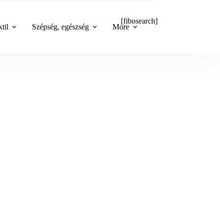
[fibosearch]
til
Szépség, egészség
More