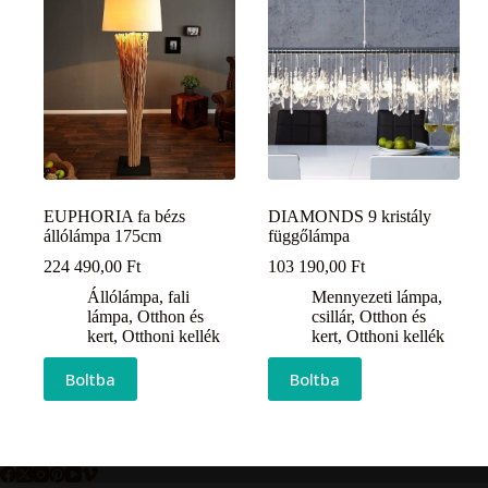
EUPHORIA fa bézs
DIAMONDS 9 kristály
állólámpa 175cm
függőlámpa
224 490,00
Ft
103 190,00
Ft
Állólámpa, fali
Mennyezeti lámpa,
lámpa
,
Otthon és
csillár
,
Otthon és
kert
,
Otthoni kellék
kert
,
Otthoni kellék
Boltba
Boltba