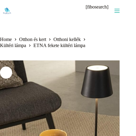
Skip
[fibosearch]
to
content
Home
Otthon és kert
Otthoni kellék
Kültéri lámpa
ETNA fekete kültéri lámpa