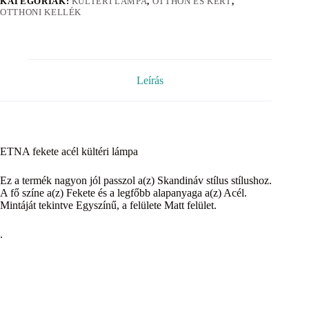
KATEGÓRIÁK:
KÜLTÉRI LÁMPA
,
OTTHON ÉS KERT
,
OTTHONI KELLÉK
Leírás
ETNA fekete acél kültéri lámpa
Ez a termék nagyon jól passzol a(z) Skandináv stílus stílushoz.
A fő színe a(z) Fekete és a legfőbb alapanyaga a(z) Acél.
Mintáját tekintve Egyszínű, a felülete Matt felület.
.