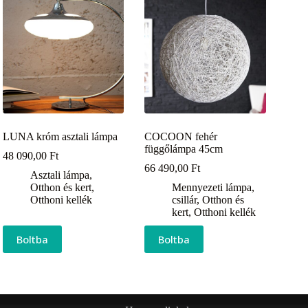
LUNA króm asztali lámpa
COCOON fehér
függőlámpa 45cm
48 090,00
Ft
66 490,00
Ft
Asztali lámpa
,
Otthon és kert
,
Mennyezeti lámpa,
Otthoni kellék
csillár
,
Otthon és
kert
,
Otthoni kellék
Boltba
Boltba