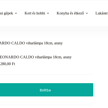
ási gépek
Kert és hobbi
Konyha és étkező
Lakástex
RDO CALDO viharlámpa 18cm, arany
EONARDO CALDO viharlámpa 18cm, arany
 280,00
Ft
Boltba