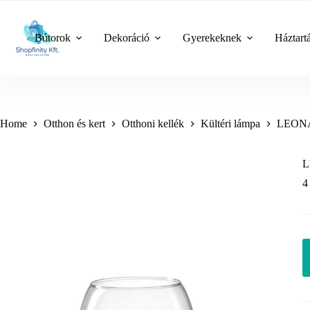
Skip
to
content
Bútorok
Dekoráció
Gyerekeknek
Háztart
Home
Otthon és kert
Otthoni kellék
Kültéri lámpa
LEONA
L
4