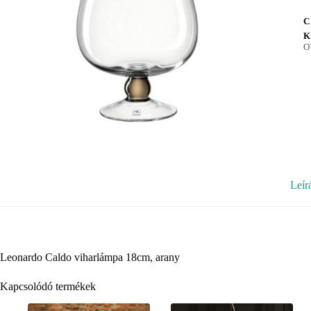
C
K
O
Leír
Leonardo Caldo viharlámpa 18cm, arany
Kapcsolódó termékek