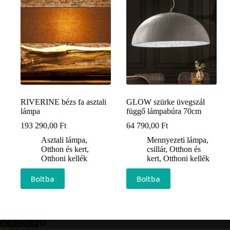
RIVERINE bézs fa asztali
GLOW szürke üvegszál
lámpa
függő lámpabúra 70cm
193 290,00
Ft
64 790,00
Ft
Asztali lámpa
,
Mennyezeti lámpa,
Otthon és kert
,
csillár
,
Otthon és
Otthoni kellék
kert
,
Otthoni kellék
Boltba
Boltba