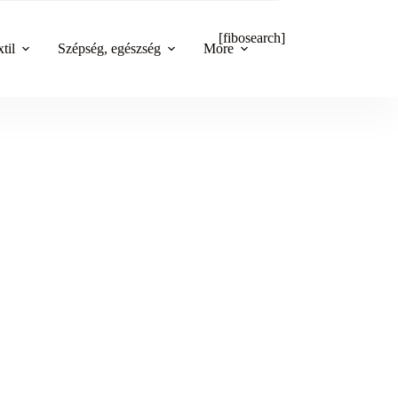
[fibosearch]
til
Szépség, egészség
More