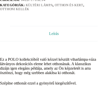
KATEGÓRIÁK:
KÜLTÉRI LÁMPA
,
OTTHON ÉS KERT
,
OTTHONI KELLÉK
Leírás
Ez a POLO kollekcióból való kézzel készült viharlámpa-váza
látványos dekorációs eleme lehet otthonának. A klasszikus
dizájn igen elegáns példája, amely az Ön képzeletét is arra
ösztönzi, hogy még szebben alakítsa ki otthonát.
Szépítse otthonát ezzel a gyönyörű kiegészítővel.