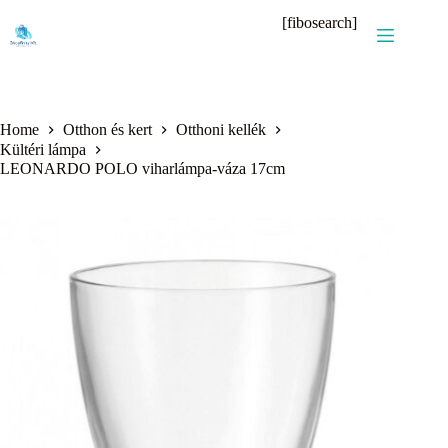
Skip
[fibosearch]
to
content
Home
Otthon és kert
Otthoni kellék
Kültéri lámpa
LEONARDO POLO viharlámpa-váza 17cm