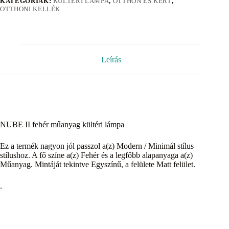
KATEGÓRIÁK:
KÜLTÉRI LÁMPA
,
OTTHON ÉS KERT
,
OTTHONI KELLÉK
Leírás
NUBE II fehér műanyag kültéri lámpa
Ez a termék nagyon jól passzol a(z) Modern / Minimál stílus
stílushoz. A fő színe a(z) Fehér és a legfőbb alapanyaga a(z)
Műanyag. Mintáját tekintve Egyszínű, a felülete Matt felület.
.