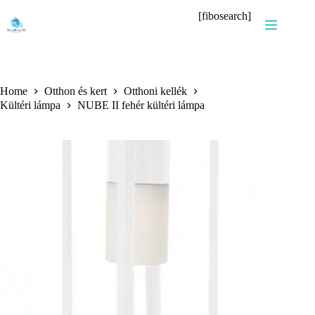
Skip
[fibosearch]
to
content
Home
Otthon és kert
Otthoni kellék
Kültéri lámpa
NUBE II fehér kültéri lámpa