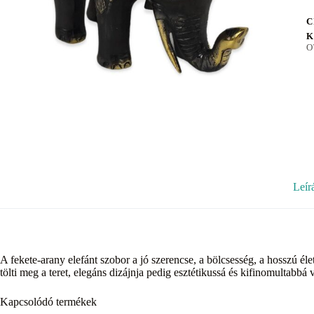
C
K
O
Leír
A fekete-arany elefánt szobor a jó szerencse, a bölcsesség, a hosszú él
tölti meg a teret, elegáns dizájnja pedig esztétikussá és kifinomultabbá 
Kapcsolódó termékek