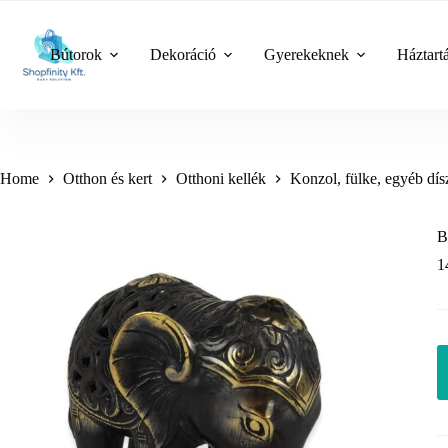
Skip
to
content
Bútorok
Dekoráció
Gyerekeknek
Háztart
Home
Otthon és kert
Otthoni kellék
Konzol, fülke, egyéb dís
B
1