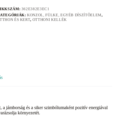
IKKSZÁM:
362E382E3EC1
ATEGÓRIÁK:
KONZOL, FÜLKE, EGYÉB DÍSZÍTÕELEM
,
TTHON ÉS KERT
,
OTTHONI KELLÉK
ás
et, a jámborság és a siker szimbólumaként pozitív energiával
varázsolja környezetét.