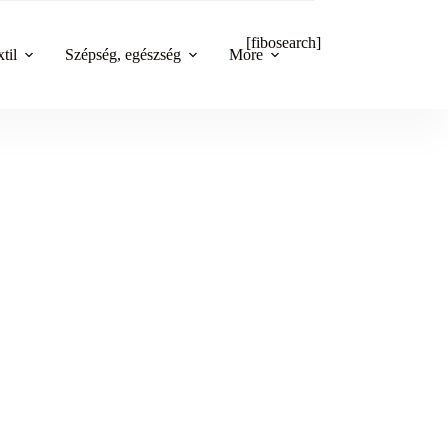
[fibosearch]
til
Szépség, egészség
More