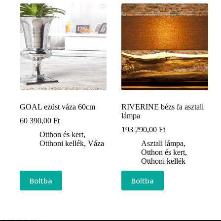
GOAL ezüst váza 60cm
RIVERINE bézs fa asztali
lámpa
60 390,00
Ft
193 290,00
Ft
Otthon és kert
,
Otthoni kellék
,
Váza
Asztali lámpa
,
Otthon és kert
,
Otthoni kellék
Boltba
Boltba