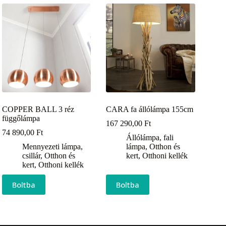
COPPER BALL 3 réz
CARA fa állólámpa 155cm
függőlámpa
167 290,00
Ft
74 890,00
Ft
Állólámpa, fali
Mennyezeti lámpa,
lámpa
,
Otthon és
csillár
,
Otthon és
kert
,
Otthoni kellék
kert
,
Otthoni kellék
Boltba
Boltba