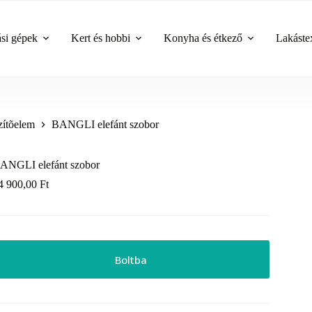
ási gépek
Kert és hobbi
Konyha és étkező
Lakástex
zítõelem
BANGLI elefánt szobor
ANGLI elefánt szobor
4 900,00
Ft
Boltba