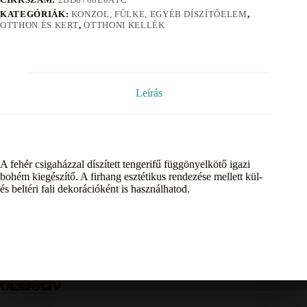
KATEGÓRIÁK:
KONZOL, FÜLKE, EGYÉB DÍSZÍTÕELEM
,
OTTHON ÉS KERT
,
OTTHONI KELLÉK
Leírás
A fehér csigaházzal díszített tengerifű függönyelkötő igazi
bohém kiegészítő. A firhang esztétikus rendezése mellett kül-
és beltéri fali dekorációként is használhatod.