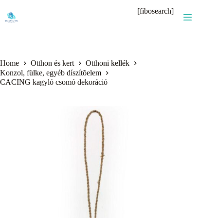
Skip
[fibosearch]
to
content
Home
Otthon és kert
Otthoni kellék
Konzol, fülke, egyéb díszítõelem
CACING kagyló csomó dekoráció