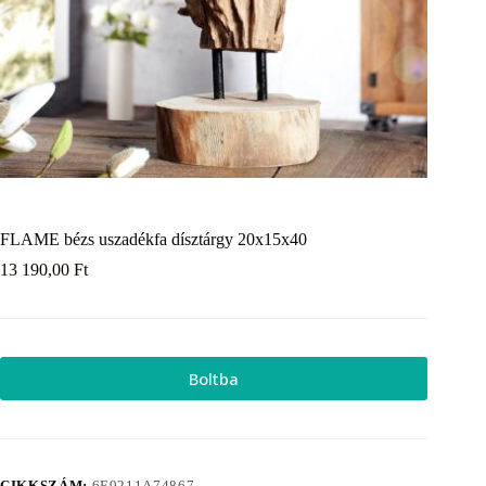
FLAME bézs uszadékfa dísztárgy 20x15x40
13 190,00
Ft
Boltba
CIKKSZÁM:
6E9211A74867