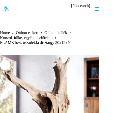
Skip
[fibosearch]
to
content
Home
Otthon és kert
Otthoni kellék
Konzol, fülke, egyéb díszítõelem
FLAME bézs uszadékfa dísztárgy 20x15x40