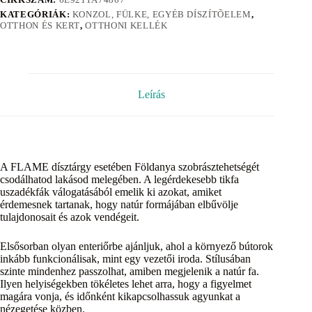
KATEGÓRIÁK:
KONZOL, FÜLKE, EGYÉB DÍSZÍTÕELEM
,
OTTHON ÉS KERT
,
OTTHONI KELLÉK
Leírás
A FLAME dísztárgy esetében Földanya szobrásztehetségét
csodálhatod lakásod melegében. A legérdekesebb tikfa
uszadékfák válogatásából emelik ki azokat, amiket
érdemesnek tartanak, hogy natúr formájában elbűvölje
tulajdonosait és azok vendégeit.
Elsősorban olyan enteriőrbe ajánljuk, ahol a környező bútorok
inkább funkcionálisak, mint egy vezetői iroda. Stílusában
szinte mindenhez passzolhat, amiben megjelenik a natúr fa.
Ilyen helyiségekben tökéletes lehet arra, hogy a figyelmet
magára vonja, és időnként kikapcsolhassuk agyunkat a
nézegetése közben.